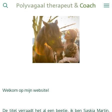
Polyvagaal therapeut &
Coach
Ga
direct
naar
de
hoofdinhoud
Welkom op mijn website!
De titel verraadt het al een beetje, ik ben Saskia Martin,